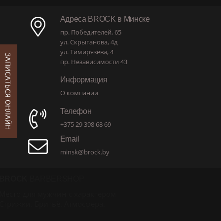
Адреса BROCK в Минске
пр. Победителей, 65
ул. Скрыганова, 4д
ул. Тимирязева, 4
ЗАПИСАТЬСЯ ОНЛАЙН
пр. Независимости 43
Информация
О компании
Телефон
+375 29 398 68 69
Email
minsk@brock.by
BROCK
BARBERSHOP
Место для мужчин с характером
Стрижки. Бритьё. Атмосфера.