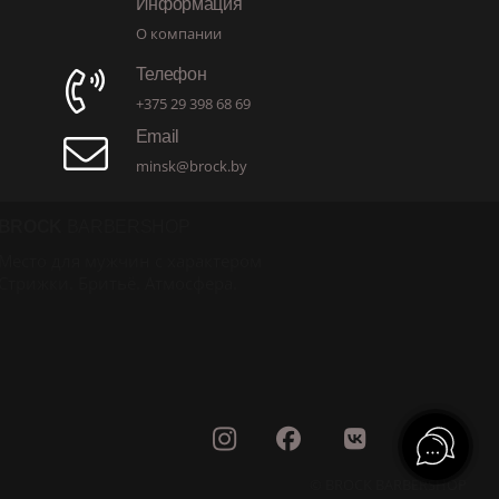
Информация
О компании
Телефон
+375 29 398 68 69
Email
minsk@brock.by
BROCK
BARBERSHOP
Место для мужчин с характером
Стрижки. Бритьё. Атмосфера.
© BROCK BARBERSHOP