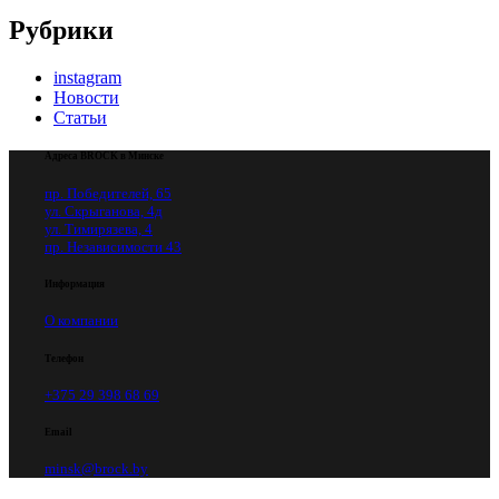
Рубрики
instagram
Новости
Статьи
Адреса BROCK в Минске
пр. Победителей, 65
ул. Скрыганова, 4д
ул. Тимирязева, 4
пр. Независимости 43
Информация
О компании
Телефон
+375 29 398 68 69
Email
minsk@brock.by