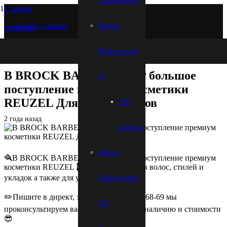
Тимирязева 4
Главная
+375(44) 720-68-69
Минск,
instagram
В BROCK BARBERSHOP большое поступление премиум
Победителей
косметики REUZEL Для разных типов
В BROCK BARBERSHOP большое
65
поступление премиум косметики
REUZEL Для разных типов
VIP
2 года назад
комната
Минск,
🪮В BROCK BARBERSHOP большое поступление премиум
косметики REUZEL💈 Для разных типов волос, стилей и
укладок а также для ухода за бородой🧔‍♂️
Победителей
✏️Пишите в директ, звоните +37544748-68-69 мы
115
проконсультируем вас по ассортименту, наличию и стоимости
😎