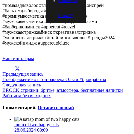
Солигорск,
#помададляволос #глинадляволос #солевойспрей
#бальзамдлябороды #маслодлябороды
#премиумкосметика #укладочноесредсво
Мира 32
#мужскаякосметика #мужскойуходзаволосами
#барбершопминск #uppercut #reuzel
#мужскаястрижкаминск #креативнаястрижка
#удлиненнаястрижка #стайлингдляволос #тренды2024
#мужскойимидж #uppercutdeluxe
Наш инстаграм
Предыдущая запись
Преображение от Топ барбера Ольги #брокработы
Следующая запись
BROCK стрижки, бритьё, атмосфера, бесплатные напитки
Работаем без выходных
1
комментарий
.
Оставить новый
mom of two happy cats
28.06.2024 08:09