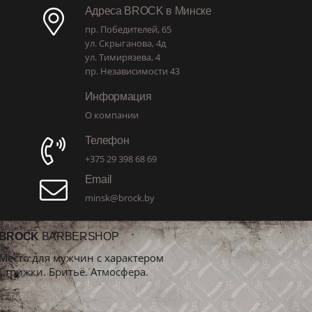
Адреса BROCK в Минске
пр. Победителей, 65
ул. Скрыганова, 4д
ул. Тимирязева, 4
пр. Независимости 43
Информация
О компании
Телефон
+375 29 398 68 69
Email
minsk@brock.by
BROCK
BARBERSHOP
Место для мужчин с характером
Стрижки. Бритьё. Атмосфера.