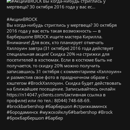
#АкцииBROCK
Вы когда-нибудь стриглись у мертвеца? 30 октября
2016 года у вас есть такая возможность — в
барбершопе BROCK ищите мастера Кирилла.
Внимание! Для всех, кто планирует отмечать
Хэллоуин завтра (31 октября) 2016 года действует
специальная акция! Скидка 20% на стрижки для
посетителей в костюмах. Если в костюме быть не
получается, то скидку 20% можно получить
записавшись 31 октября с комментарием «Хэллоуин»
и разместив свое фото в праздничном образе с
хэштегом #BrockХэллоуин. Скидка будет действовать
на ближайшее посещение. Записывайтесь онлайн
https://n14047.yclients.com/(активная ссылка в
профиле) или по тел.: 8(044) 748-68-69.
#brockbarbershop #барбершоп #стрижкаминск
#бородаминск #мужскойклуб#barbershop #Brock
#брокбарбершоп #барбер