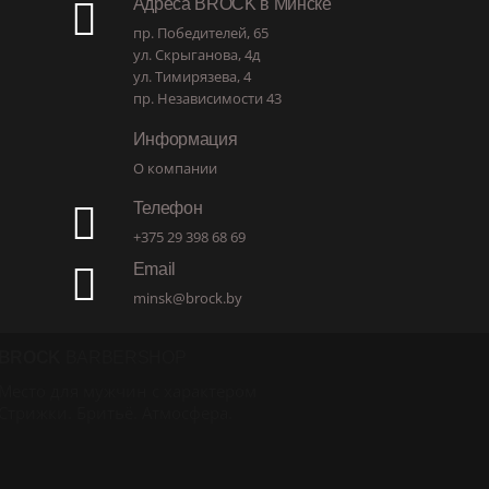
Адреса BROCK в Минске
пр. Победителей, 65
ул. Скрыганова, 4д
ул. Тимирязева, 4
пр. Независимости 43
Информация
О компании
Телефон
+375 29 398 68 69
Email
minsk@brock.by
BROCK
BARBERSHOP
Место для мужчин с характером
Стрижки. Бритьё. Атмосфера.