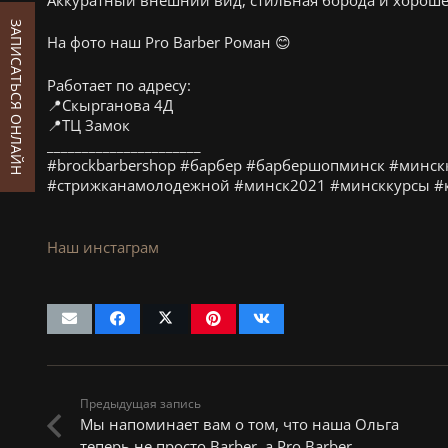
ЗАПИСАТЬСЯ ОНЛАЙН
На фото наш Pro Barber Роман 😊
Работает по адресу:
📍Скырганова 4Д
📍ТЦ Замок
______________________
#brockbarbershop #барбер #барбершопминск #минск
#стрижканамолодежной #минск2021 #минсккурсы #
Наш инстаграм
Предыдущая запись
Мы напоминает вам о том, что наша Ольга
теперь не просто Barber, a Pro Barber …