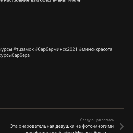
курсы #тцзамок #барберминск2021 #минсккрасота
курсыбарбера
Следующая запись
Эта очаровательная девушка на фото-многими
полюбившаяся барбер Милана Яркая, с…