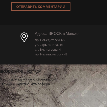
ОТПРАВИТЬ КОММЕНТАРИЙ
Адреса BROCK в Минске
пр. Победителей, 65
ул. Скрыганова, 4д
ул. Тимирязева, 4
пр. Независимости 43
BROCK
BARBERSHOP
Место для мужчин с характером
Стрижки. Бритьё. Атмосфера.