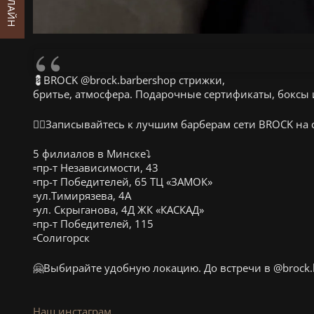
💈BROCK @brock.barbershop стрижки,
бритье, атмосфера. Подарочные сертификаты, боксы 
👉🏻Записывайтесь к лучшим барберам сети BROCK на 
5 филиалов в Минске⤵️
▫️пр-т Независимости, 43
▫️пр-т Победителей, 65 ТЦ «ЗАМОК»
▫️ул.Тимирязева, 4А
▫️ул. Скрыганова, 4Д ЖК «КАСКАД»
▫️пр-т Победителей, 115
▫️Солигорск
🤗Выбирайте удобную локацию. До встречи в @brock.
Наш инстаграм