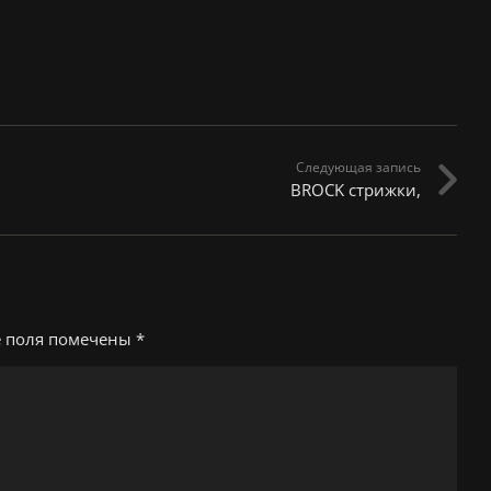
Следующая запись
BROCK стрижки,
е поля помечены
*