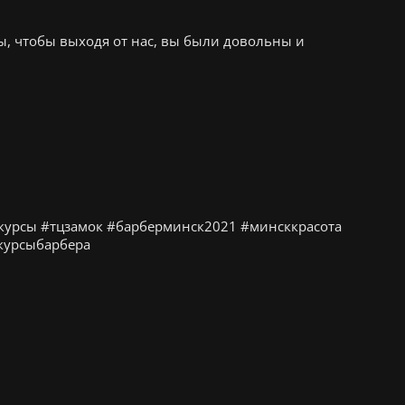
ты, чтобы выходя от нас, вы были довольны и
курсы #тцзамок #барберминск2021 #минсккрасота
курсыбарбера