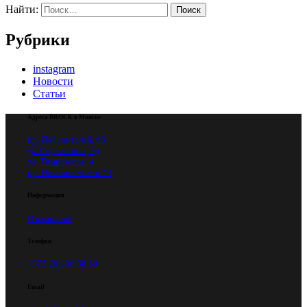
Найти:
Рубрики
instagram
Новости
Статьи
Адреса BROCK в Минске
пр. Победителей, 65
ул. Скрыганова, 4д
ул. Тимирязева, 4
пр. Независимости 43
Информация
О компании
Телефон
+375 29 398 68 69
Email