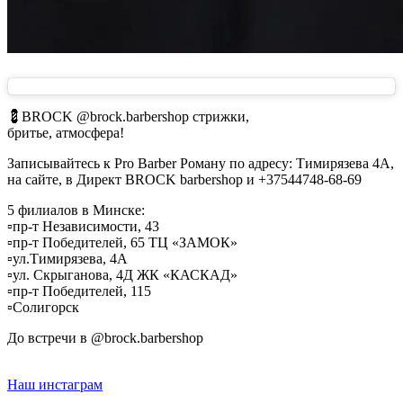
💈BROCK @brock.barbershop стрижки,
бритье, атмосфера!
Записывайтесь к Pro Barber Роману по адресу: Тимирязева 4А,
на сайте, в Директ BROCK barbershop и +37544748-68-69
5 филиалов в Минске:
▫️пр-т Независимости, 43
▫️пр-т Победителей, 65 ТЦ «ЗАМОК»
▫️ул.Тимирязева, 4А
▫️ул. Скрыганова, 4Д ЖК «КАСКАД»
▫️пр-т Победителей, 115
▫️Солигорск
До встречи в @brock.barbershop
Наш инстаграм