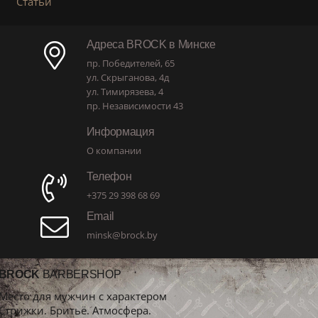
Статьи
Адреса BROCK в Минске
пр. Победителей, 65
ул. Скрыганова, 4д
ул. Тимирязева, 4
пр. Независимости 43
Информация
О компании
Телефон
+375 29 398 68 69
Email
minsk@brock.by
BROCK
BARBERSHOP
Место для мужчин с характером
Стрижки. Бритьё. Атмосфера.