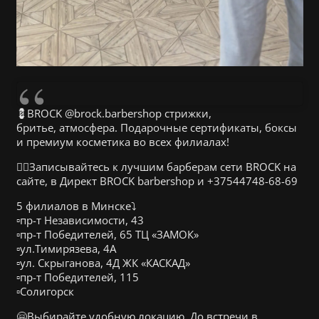
💈BROCK @brock.barbershop стрижки,
бритье, атмосфера. Подарочные сертификаты, боксы
и премиум косметика во всех филиалах!
👉🏻Записывайтесь к лучшим барберам сети BROCK на
сайте, в Директ BROCK barbershop и +37544748-68-69
5 филиалов в Минске⤵️
▫️пр-т Независимости, 43
▫️пр-т Победителей, 65 ТЦ «ЗАМОК»
▫️ул.Тимирязева, 4А
▫️ул. Скрыганова, 4Д ЖК «КАСКАД»
▫️пр-т Победителей, 115
▫️Солигорск
🤗Выбирайте удобную локацию. До встречи в