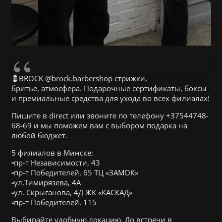
💈BROCK @brock.barbershop стрижки,
бритье, атмосфера. Подарочные сертификаты, боксы
и премиальные средства для ухода во всех филиалах!
Пишите в direct или звоните по телефону +37544748-
68-69 и мы поможем вам с выбором подарка на
любой бюджет.
5 филиалов в Минске:
▫️пр-т Независимости, 43
▫️пр-т Победителей, 65 ТЦ «ЗАМОК»
▫️ул.Тимирязева, 4А
▫️ул. Скрыганова, 4Д ЖК «КАСКАД»
▫️пр-т Победителей, 115
Выбирайте удобную локацию. До встречи в