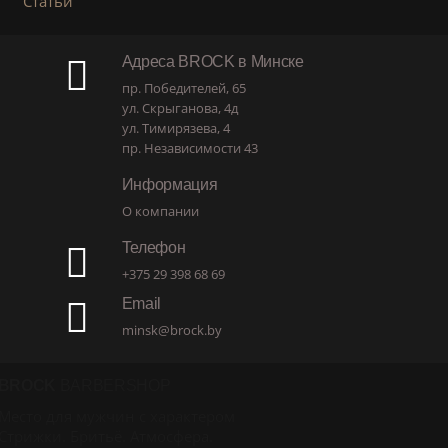
Статьи
Адреса BROCK в Минске
пр. Победителей, 65
ул. Скрыганова, 4д
ул. Тимирязева, 4
пр. Независимости 43
Информация
О компании
Телефон
+375 29 398 68 69
Email
minsk@brock.by
BROCK
BARBERSHOP
Место для мужчин с характером
Стрижки. Бритьё. Атмосфера.