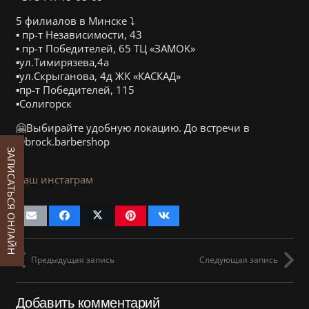
5 филиалов в Минске ⤵️
▪️ пр-т Независимости, 43
▪️ пр-т Победителей, 65 ТЦ «ЗАМОК»
▪️ул.Тимирязева,4а
▪️ул.Скрыганова, 4д ЖК «КАСКАД»
▪️пр-т Победителей, 115
▪️Солигорск
🤗Выбирайте удобную локацию. До встречи в
@brock.barbershop
ЗАПИСАТЬСЯ ОНЛАЙН
Наш инстаграм
Предыдущая запись
Следующая запись
Добавить комментарий