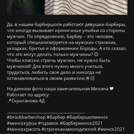
Да, в нашем барбершопе работают девушки-барберы,
что иногда вызывает ироничные улыбки со стороны
мужчин. По определению, барбер – это человек,
который специализируется на мужских стрижках,
укладках, бритье и оформлении бороды. А кто сказал,
что это могут делать только мужчины? 😉
Чтобы классно стричь мужчин, не нужно быть
мужчиной! Для этого нужно много учиться,
трудиться, любить свое дело и никогда не
останавливаться в своем развитии.🤟🏻
На данном фото наша замечательная Милана 🖤
Работает по адресу:
📍Скрыганова 4Д
_____________________________________
#brockbarbershop #барбер #барбершопминск
#минсккурсы #тцзамок #барберминск2021
#минсккрасота #стрижканамолодежной #минск2021