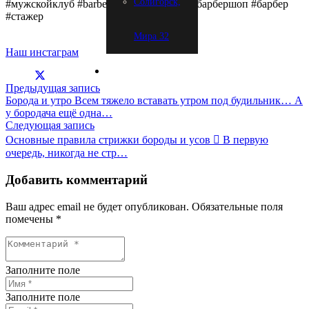
Солигорск,
#мужскойклуб #barbershop #Brock #брокбарбершоп #барбер
#стажер
Мира 32
Наш инстаграм
Предыдущая запись
Борода и утро Всем тяжело вставать утром под будильник… А
у бородача ещё одна…
Следующая запись
Основные правила стрижки бороды и усов ⃣ В первую
очередь, никогда не стр…
Добавить комментарий
Ваш адрес email не будет опубликован.
Обязательные поля
помечены
*
Заполните поле
Заполните поле