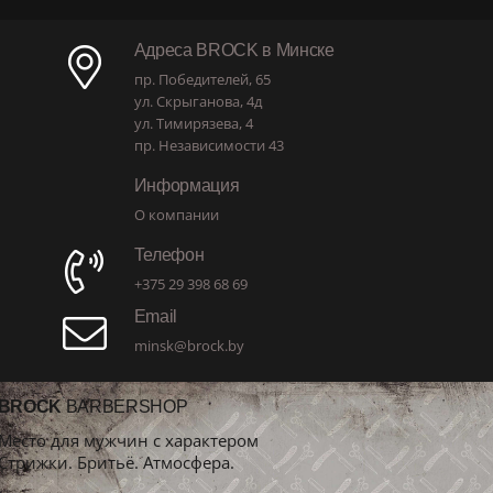
Адреса BROCK в Минске
пр. Победителей, 65
ул. Скрыганова, 4д
ул. Тимирязева, 4
пр. Независимости 43
Информация
О компании
Телефон
+375 29 398 68 69
Email
minsk@brock.by
BROCK
BARBERSHOP
Место для мужчин с характером
Стрижки. Бритьё. Атмосфера.