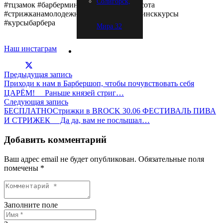
Солигорск,
#тцзамок #барберминск2020 #минсккрасота
#стрижканамолодежной #минск2020 #минсккурсы
#курсыбарбера
Мира 32
Наш инстаграм
Предыдущая запись
Приходи к нам в Барбершоп, чтобы почувствовать себя
ЦАРЁМ! ⠀ Раньше князей стриг…
Следующая запись
БЕСПЛАТНОСтрижки в BROCK 30.06 ФЕСТИВАЛЬ ПИВА
И СТРИЖЕК ⠀ Да да, вам не послышал…
Добавить комментарий
Ваш адрес email не будет опубликован.
Обязательные поля
помечены
*
Заполните поле