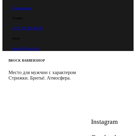
О компании
Телефон
+375 29 398 68 69
Email
minsk@brock.by
BROCK
BARBERSHOP
Место для мужчин с характером
Стрижки. Бритьё. Атмосфера.
Instagram