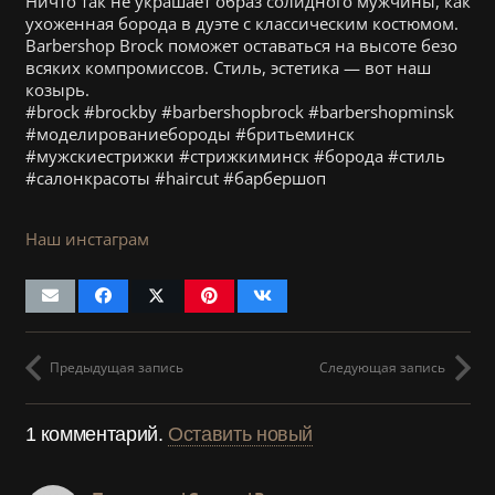
Ничто так не украшает образ солидного мужчины, как
ухоженная борода в дуэте с классическим костюмом.
Barbershop Brock поможет оставаться на высоте безо
всяких компромиссов. Стиль, эстетика — вот наш
козырь.
#brock #brockby #barbershopbrock #barbershopminsk
#моделированиебороды #бритьеминск
#мужскиестрижки #стрижкиминск #борода #стиль
#салонкрасоты #haircut #барбершоп
Наш инстаграм
Предыдущая запись
Следующая запись
1
комментарий
.
Оставить новый