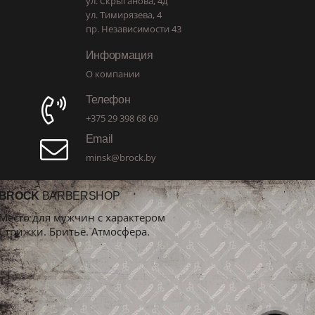
ул. Скрыганова, 4д
ул. Тимирязева, 4
пр. Независимости 43
Информация
О компании
Телефон
+375 29 398 68 69
Email
minsk@brock.by
BROCK
BARBERSHOP
Место для мужчин с характером
Стрижки. Бритьё. Атмосфера.