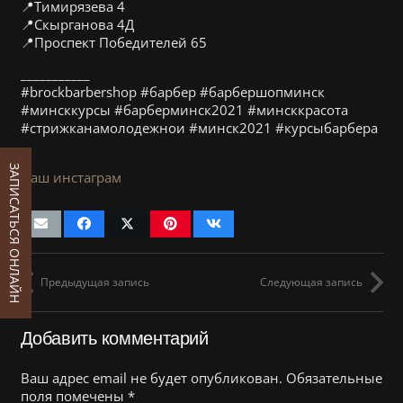
📍Тимирязева 4
📍Скырганова 4Д
📍Проспект Победителей 65
___________
#brockbarbershop #барбер #барбершопминск
#минсккурсы #барберминск2021 #минсккрасота
#стрижканамолодежнои #минск2021 #курсыбарбера
ЗАПИСАТЬСЯ ОНЛАЙН
Наш инстаграм
Предыдущая запись
Следующая запись
Добавить комментарий
Ваш адрес email не будет опубликован.
Обязательные
поля помечены
*