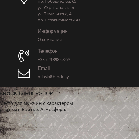
пр. Победителей, 65
ул. Скрыганова, 4д
ул. Тимирязева, 4
пр. Независимости 43
Информация
О компании
Телефон
+375 29 398 68 69
Email
minsk@brock.by
BROCK
BARBERSHOP
Место для мужчин с характером
Стрижки. Бритьё. Атмосфера.