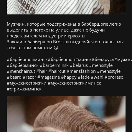
Мужчин, которые подстрижены в барбершопе легко
выделить в потоке на улице, даже не будучи
представителем индустрии красоты.
Заходи в барбершоп Brock и выделяйся из толпы, мы
тебе в этом поможем 😏
⠀
#барбершопминск#барбершоп#минск#беларусь#мужские
#барберминск #barberminsk #belarus #mensstyle
#menshaircut #hair #haircut #mensfashion #mensstyle
#beard #razor #magazine #happy #fade #wahl #proraso
#мужскиестрижки #мужскиестрижкиминск
#стрижкиминск