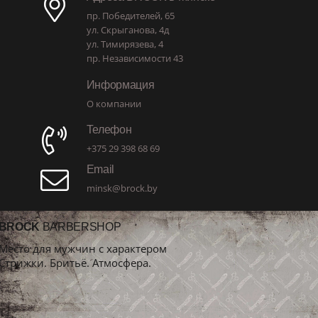
пр. Победителей, 65
ул. Скрыганова, 4д
ул. Тимирязева, 4
пр. Независимости 43
Информация
О компании
Телефон
+375 29 398 68 69
Email
minsk@brock.by
BROCK
BARBERSHOP
Место для мужчин с характером
Стрижки. Бритьё. Атмосфера.