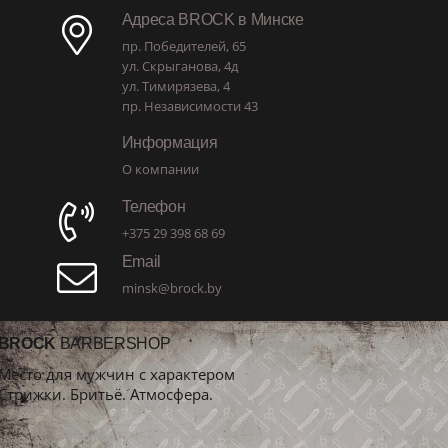
Адреса BROCK в Минске
пр. Победителей, 65
ул. Скрыганова, 4д
ул. Тимирязева, 4
пр. Независимости 43
Информация
О компании
Телефон
+375 29 398 68 69
Email
minsk@brock.by
BROCK
BARBERSHOP
Место для мужчин с характером
Стрижки. Бритьё. Атмосфера.