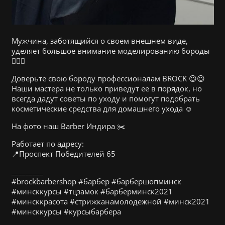
Мужчина, заботящийся о своем внешнем виде,
уделяет большое внимание моделированию бороды
🧔🏻‍♂️
Доверьте свою бороду профессионалам BROCK 😉😉
Наши мастера не только приведут ее в порядок, но
всегда дадут советы по уходу и помогут подобрать
косметические средства для домашнего ухода ☺️
На фото наш Barber Индира ✂️
Работает по адресу:
📍Проспект Победителей 65
_________
#brockbarbershop #барбер #барбершопминск
#минсккурсы #тцзамок #барберминск2021
#минсккрасота #стрижканамолодежной #минск2021
#минсккурсы #курсыбарбера