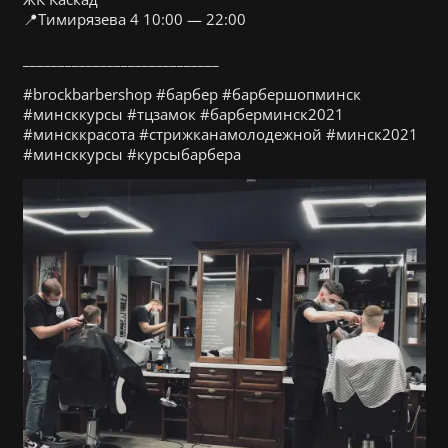
📍Тимирязева 4 10:00 — 22:00
⠀
____________________________
#brockbarbershop #барбер #барбершопминск
#минсккурсы #тцзамок #барберминск2021
#минсккрасота #стрижканамолодежной #минск2021
#минсккурсы #курсыбарбера