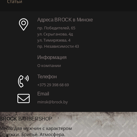
Статьи
Адреса BROCK в Минске
пр. Победителей, 65
ул. Скрыганова, 4д
ул. Тимирязева, 4
пр. Независимости 43
Информация
О компании
Телефон
+375 29 398 68 69
Email
minsk@brock.by
BROCK
BARBERSHOP
Место для мужчин с характером
Стрижки. Бритьё. Атмосфера.