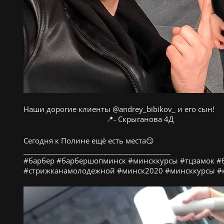
Наши дорогие клиенты @andrey_bibikov_ и его сын! ⠀ ⠀
⠀ ⠀ ⠀ ⠀ ⠀ ⠀ ⠀ ⠀ ⠀ ⠀ ⠀ 📍- Скрыганова 4Д
Сегодня к Полине ещё есть места😏
__________________________________________
#барбер #барбершопминск #минсккурсы #тцзамок #
#стрижканамолодежной #минск2020 #минсккурсы #к