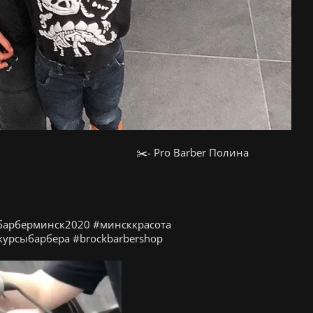
 ⠀ ⠀ ⠀ ⠀ ⠀ ⠀ ⠀ ⠀ ⠀ ⠀ ⠀ ⠀ ✂️- Pro Barber Полина ⠀ ⠀ ⠀ ⠀
барберминск2020 #минсккрасота
урсыбарбера #brockbarbershop