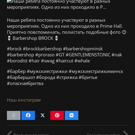
Наши ребята постоянно участвуют в разных
мероприятиях. Одно из них проходило в Prime Hall.
Приятно повспоминать, полистать подобные фото 😊
💈 Barbershop BROCK 💈
#brock #brockbarbershop #barbershopminsk
#barbershop #proraso #GT #GENTLEMENSTONIC #nak
#borodist #hair #swag #haircut #whale
#барбер #мужскиестрижки #мужскиестрижкиминск
#барбершоп #борода #стрижка #бритье
#опаснаябритва
Наш инстаграм
Предыдущая запись
Следующая запись