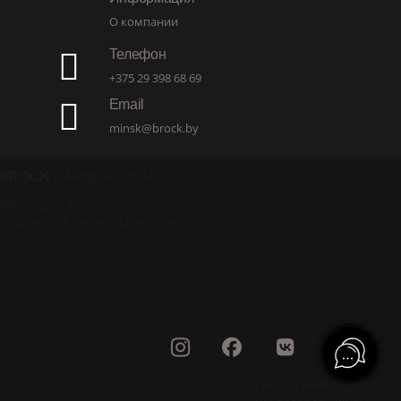
О компании
Телефон
+375 29 398 68 69
Email
minsk@brock.by
BROCK
BARBERSHOP
Место для мужчин с характером
Стрижки. Бритьё. Атмосфера.
© BROCK BARBERSHOP