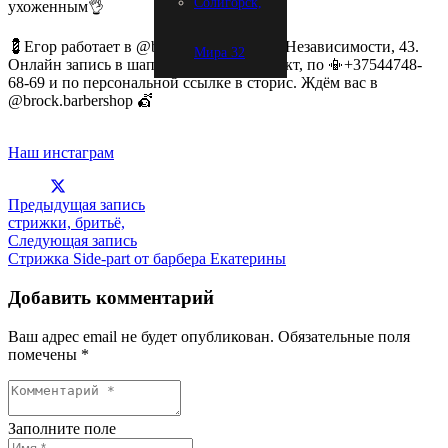
Солигорск,
ухоженным👌
💈Егор работает в @brock.barbershop на Независимости, 43.
Мира 32
Онлайн запись в шапке профиля, в директ, по 📳+37544748-
68-69 и по персональной ссылке в сторис. Ждём вас в
@brock.barbershop 💇
Наш инстаграм
Предыдущая запись
стрижки, бритьё,
Следующая запись
Стрижка Side-part от барбера Екатерины
Добавить комментарий
Ваш адрес email не будет опубликован.
Обязательные поля
помечены
*
Заполните поле