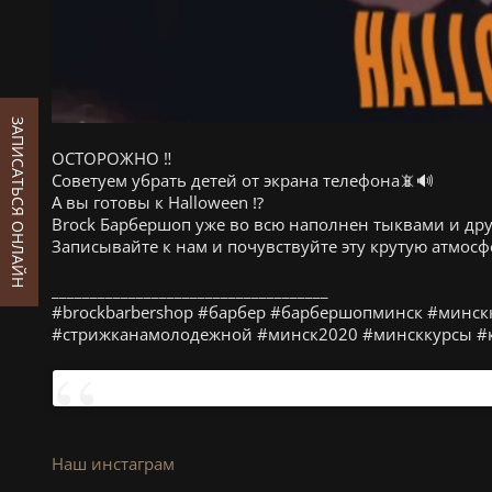
ЗАПИСАТЬСЯ ОНЛАЙН
ОСТОРОЖНО ‼️
Советуем убрать детей от экрана телефона📵🔊
А вы готовы к Halloween ⁉️
Brock Барбершоп уже во всю наполнен тыквами и др
Записывайте к нам и почувствуйте эту крутую атмосф
⠀
____________________________________
#brockbarbershop #барбер #барбершопминск #минск
#стрижканамолодежной #минск2020 #минсккурсы #
Наш инстаграм