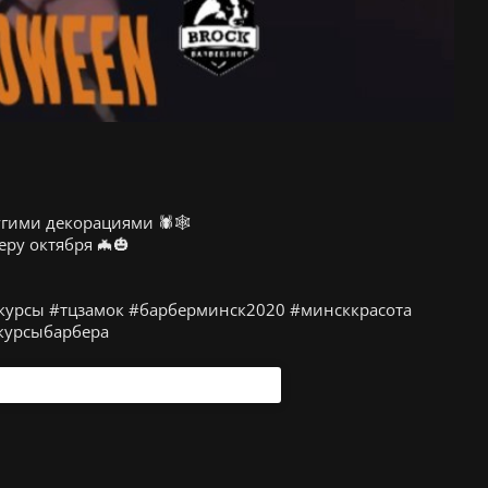
угими декорациями 🕷🕸
еру октября 🦇🎃
курсы #тцзамок #барберминск2020 #минсккрасота
курсыбарбера