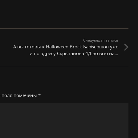
Следующая запись
А вы готовы к Halloween Brock Барбершоп уже
и по адресу Скрыганова 4Д во всю на…
е поля помечены
*