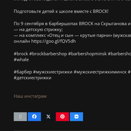
Подготовьте детей к школе вместе с BROCK!
По 9 сентября в барбершопах BROCK на Скрыганова и 
— на детскую стрижку;
— на комплекс «Отец и сын — крутые парни» (мужская
онлайн https://goo.gl/fQV5dh
#brock #brockbarbershop #barbershopminsk #barbershop
#whale
#барбер #мужскиестрижки #мужскиестрижкиминск #
#детскиестрижки
Наш инстаграм