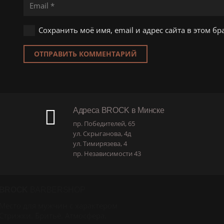
Сохранить моё имя, email и адрес сайта в этом 
ОТПРАВИТЬ КОММЕНТАРИЙ
Адреса BROCK в Минске
пр. Победителей, 65
ул. Скрыганова, 4д
ул. Тимирязева, 4
пр. Независимости 43
BROCK
BARBERSHOP
Место для мужчин с характером
Стрижки. Бритьё. Атмосфера.