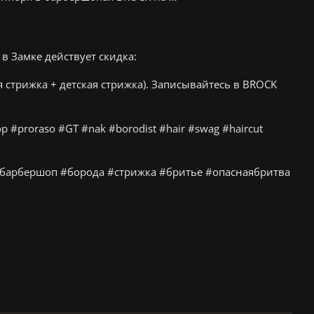
в Замке действует скидка:
 стрижка + детская стрижка). Записывайтесь в BROCK
 #proraso #GT #nak #borodist #hair #swag #haircut
барбершоп #борода #стрижка #бритье #опаснаябритва