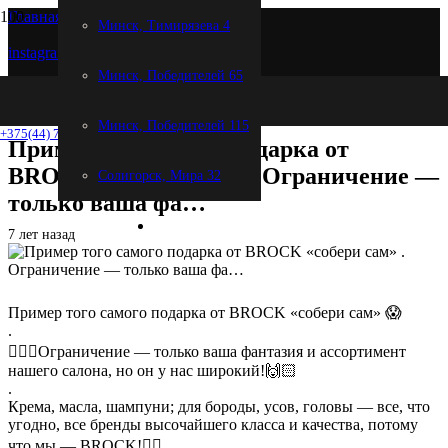
Главная
Минск, Тимирязева 4
instagram
Минск, Победителей 65
Пример того самого подарка от BROCK «собери сам» .
Ограничение — только ваша фа…
Минск, Победителей 115
+375(44) 720-68-69
Пример того самого подарка от
BROCK «собери сам» . Ограничение —
Солигорск, Мира 32
только ваша фа…
7 лет назад
Пример того самого подарка от BROCK «собери сам» 😱
.
💁🏻‍♂️Ограничение — только ваша фантазия и ассортимент
нашего салона, но он у нас широкий!🙌🏻
.
Крема, масла, шампуни; для бороды, усов, головы — все, что
угодно, все бренды высочайшего класса и качества, потому
что мы — BROCK!👍🏻