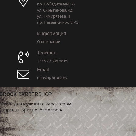
пр. Победителей, 65
ул. Скрыганова, 4д
ул. Тимирязева, 4
пр. Независимости 43
Информация
О компании
Телефон
+375 29 398 68 69
Email
minsk@brock.by
BROCK
BARBERSHOP
Место для мужчин с характером
Стрижки. Бритьё. Атмосфера.