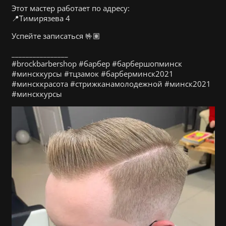
Этот мастер работает по адресу:
📍Тимирязева 4
Успейте записаться 🤟🏽
________________
#brockbarbershop #барбер #барбершопминск
#минсккурсы #тцзамок #барберминск2021
#минсккрасота #стрижканамолодежной #минск2021
#минсккурсы