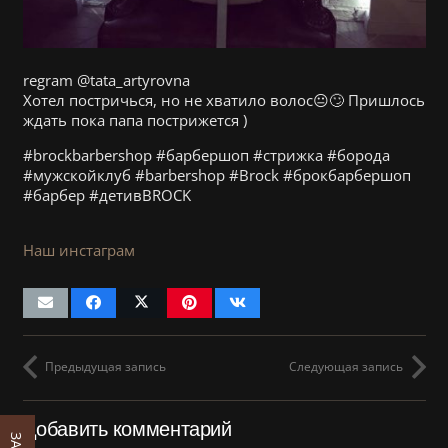
regram @tata_artyrovna
Хотел постричься, но не хватило волос😐🙄 Пришлось
ждать пока папа пострижется )
#brockbarbershop #барбершоп #стрижка #борода
#мужскойклуб #barbershop #Brock #брокбарбершоп
#барбер #детивBROCK
Наш инстаграм
Предыдущая запись
Следующая запись
Добавить комментарий