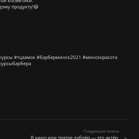
ой косметики.
дому продукту!😃
курсы #тцзамок #барберминск2021 #минсккрасота
курсыбарбера
Следующая запись
В кино или театре дублёр — это актёр,