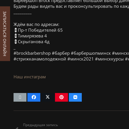
Барбершоп Brock предоставляет большой выбор данн
Будем рады видеть вас и проконсультировать по каж
_________
ЗАПИСАТЬСЯ ОНЛАЙН
Ждём вас по адресам:
💈Пр-т Победителей 65
💈Тимирязева 4
💈Скрыганова 4д
_
#brockbarbershop #барбер #барбершопминск #минск
#стрижканамолодежной #минск2021 #минсккурсы #
Наш инстаграм
Предыдущая запись