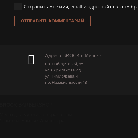
Сохранить моё имя, email и адрес сайта в этом 
ОТПРАВИТЬ КОММЕНТАРИЙ
Адреса BROCK в Минске
пр. Победителей, 65
ул. Скрыганова, 4д
ул. Тимирязева, 4
пр. Независимости 43
BROCK
BARBERSHOP
Место для мужчин с характером
Стрижки. Бритьё. Атмосфера.