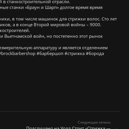
й в станкостроительной отрасли.
ые станки «Браун и Шарп» долгое время время
ники, в том числе машинок для стрижки волос. Сто лет
иков, а в конце Второй мировой войны – 9000.
костроителей.
и Вьетнамской войн, но постепенно этот рынок
измерительную аппаратуру и является отделением
#brockbarbershop #барбершоп #стрижка #борода
Следующая запись
Подслушано на Уолл Стрит «Стрижка —