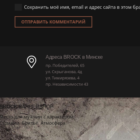
Сохранить моё имя, email и адрес сайта в этом 
ОТПРАВИТЬ КОММЕНТАРИЙ
Адреса BROCK в Минске
пр. Победителей, 65
ул. Скрыганова, 4д
ул. Тимирязева, 4
пр. Независимости 43
BROCK
BARBERSHOP
Место для мужчин с характером
Стрижки. Бритьё. Атмосфера.