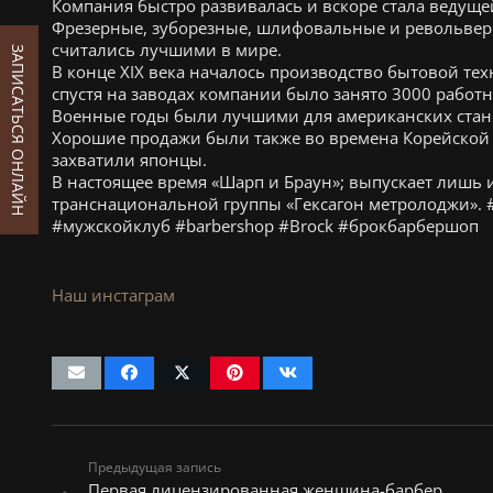
Компания быстро развивалась и вскоре стала ведуще
Фрезерные, зуборезные, шлифовальные и револьверн
считались лучшими в мире.
ЗАПИСАТЬСЯ ОНЛАЙН
В конце ХIХ века началось производство бытовой тех
спустя на заводах компании было занято 3000 работн
Военные годы были лучшими для американских стан
Хорошие продажи были также во времена Корейской 
захватили японцы.
В настоящее время «Шарп и Браун»; выпускает лишь 
транснациональной группы «Гексагон метролоджи». 
#мужскойклуб #barbershop #Brock #брокбарбершоп
Наш инстаграм
Предыдущая запись
Первая лицензированная женщина-барбер