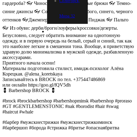
Солигорск,
гардероба? 👓 Чиносы 👓 Полушерстяные брюки 👓 Темно-
синие джинсы 👓 Сорочки белого, голубого, синего, черного
Мира 32
оттенков 👓Джемпер 👓 Кардиганы 👓 Пиджак 👓 Пальто
👓 Из обуви: дерби/броги/лоуферы/кроссовки/дезерты.
Безусловно, следует обратить внимание на однотонную
одежду, и в первую очередь на белый, серый и синий, так как
это наиболее легкие в смешении тона. Вообще, я приветствую
здравую долю минимализма в мужской одежде, разбавленную
аксессуарами.
Приятного начала осени!
Материалы подготовила стилист, имидж-психолог Алёна
Корецкая. @alena_koretskaya
Записывайтесь в BROCK по тел. +375447486869
или онлайн https://goo.gl/fQV5dh
💈 Barbershop BROCK 💈
#brock #brockbarbershop #barbershopminsk #barbershop #proraso
#GT #GENTLEMENSTONIC #nak #borodist #hair #swag
#haircut #whale
#барбер #мужскиестрижки #мужскиестрижкиминск
#барбершоп #борода #стрижка #бритье #опаснаябритва