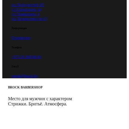
пр. Победителей, 65
ул. Скрыганова, 4д
ул. Тимирязева, 4
пр. Независимости 43
Информация
О компании
Телефон
+375 29 398 68 69
Email
minsk@brock.by
BROCK
BARBERSHOP
Место для мужчин с характером
Стрижки. Бритьё. Атмосфера.