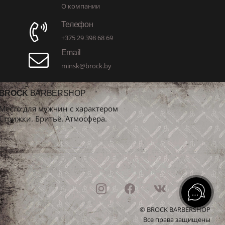
О компании
Телефон
+375 29 398 68 69
Email
minsk@brock.by
BROCK
BARBERSHOP
Место для мужчин с характером
Стрижки. Бритьё. Атмосфера.
© BROCK BARBERSHOP
Все права защищены