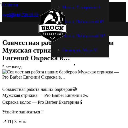
Главная
Минск, Тимирязева 4
+375(44) 720-68-69
instagram
Минск, Победителей 65
Совместная работа наших барберов Мужская стрижка — Pro
Barber Евгений Окраска в…
Минск, Победителей 115
Совместная работа наших барберов
Мужская стрижка — Pro Barber
Солигорск, Мира 32
Евгений Окраска в…
5 лет назад
Совместная работа наших барберов😀
Мужская стрижка — Pro Barber Евгений ✂️
Окраска волос — Pro Barber Екатерина 🧪
Успейте записаться ‼️
📍ТЦ Замок
_____________________________________