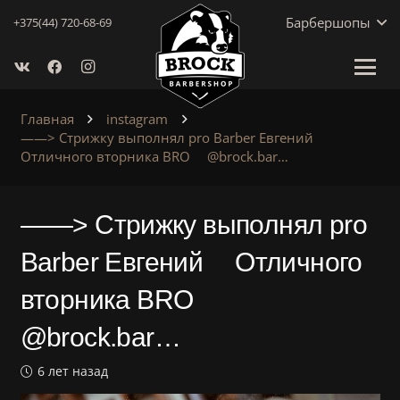
Барбершопы
+375(44) 720-68-69
Главная
instagram
——> Стрижку выполнял pro Barber Евгений ⠀
Отличного вторника BRO ⠀ @brock.bar…
——> Стрижку выполнял pro
Barber Евгений ⠀ Отличного
вторника BRO ⠀
@brock.bar…
6 лет назад