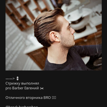
——> 💈
Стрижку выполнял
pro Barber Евгений ✂️
⠀
Отличного вторника BRO 👍🏻
⠀
@brock.barbershop