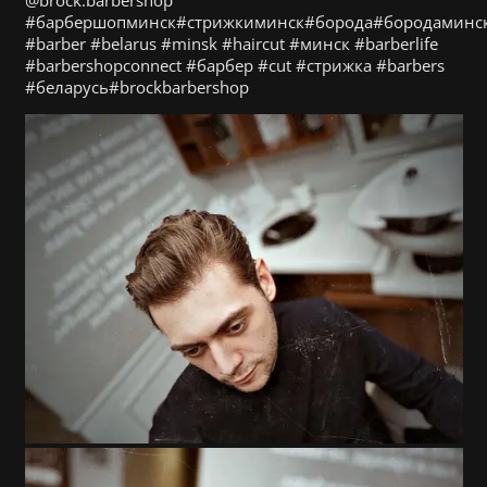
#барбершопминск#стрижкиминск#борода#бородаминск#
#barber #belarus #minsk #haircut #минск #barberlife
#barbershopconnect #барбер #cut #стрижка #barbers
#беларусь#brockbarbershop