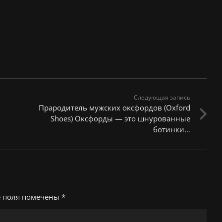
Следующая запись
Прародитель мужских оксфордов (Oxford
Shoes) Оксфорды — это шнурованные
ботинки…
е поля помечены
*