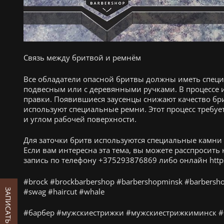
Связь между бритвой и ремнём
Все обладатели опасной бритвы должны иметь специ
подвесным или с деревянными ручками. В процессе и
правки. Появившиеся заусенцы снижают качество бри
используют специальные ремни. Этот процесс требуе
и углом рабочей поверхности.
Для заточки бритв используются специальные камни 
Если вам интересна эта тема, вы можете расспроси
запись по телефону +375293876869 либо онлайн https:
#brock #brockbarbershop #barbershopminsk #barbersh
#swag #haircut #whale
#барбер #мужскиестрижки #мужскиестрижкиминск #