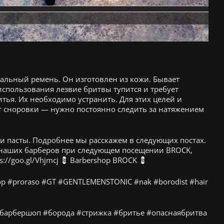
альный ремень. Он изготовлен из кожи. Бывает
спользования лезвие бритвы тупится и требует
тья. Их необходимо устранить. Для этих целей и
т сноровки — нужно постоянно следить за натяжением
и пасты. Подробнее мы расскажем в следующих постах.
ть наших барберов при следующем посещении BROCK,
//goo.gl/Vhjmcj 💈 Barbershop BROCK 💈
op #proraso #GT #GENTLEMENSTONIC #nak #borodist #hair
барбершоп #борода #стрижка #бритье #опаснаябритва