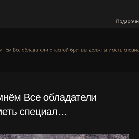
Подарочн
емнём Все обладатели опасной бритвы должны иметь специ
мнём Все обладатели
меть специал…