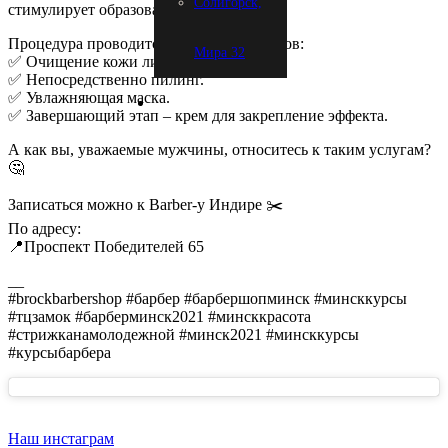
Солигорск,
стимулирует образование новых.
Процедура проводится в несколько этапов:
Мира 32
✅ Очищение кожи лица.
✅ Непосредственно пилинг.
✅ Увлажняющая маска.
✅ Завершающий этап – крем для закрепление эффекта.
А как вы, уважаемые мужчины, относитесь к таким услугам?
🤔
Записаться можно к Barber-y Индире ✂️
По адресу:
📍Проспект Победителей 65
__
#brockbarbershop #барбер #барбершопминск #минсккурсы
#тцзамок #барберминск2021 #минсккрасота
#стрижканамолодежной #минск2021 #минсккурсы
#курсыбарбера
Наш инстаграм