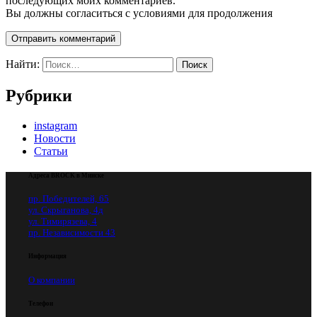
последующих моих комментариев.
Вы должны согласиться с условиями для продолжения
Отправить комментарий
Найти:
Рубрики
instagram
Новости
Статьи
Адреса BROCK в Минске
пр. Победителей, 65
ул. Скрыганова, 4д
ул. Тимирязева, 4
пр. Независимости 43
Информация
О компании
Телефон