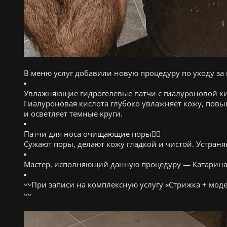
В меню услуг добавили новую процедуру по уходу за к
▪️
Увлажняющие гидрогелевые патчи с гиалуроновой кис
Гиалуроновая кислота глубоко увлажняет кожу, повыш
и осветляет темные круги.
▪️
Патчи для носа очищающие поры👍🏽
Сужают поры, делают кожу гладкой и чистой. Устран
▪️
Мастер, исполняющий данную процедуру — Катарина
▪️
〰️При записи на комплексную услугу «Стрижка + мод
〰️