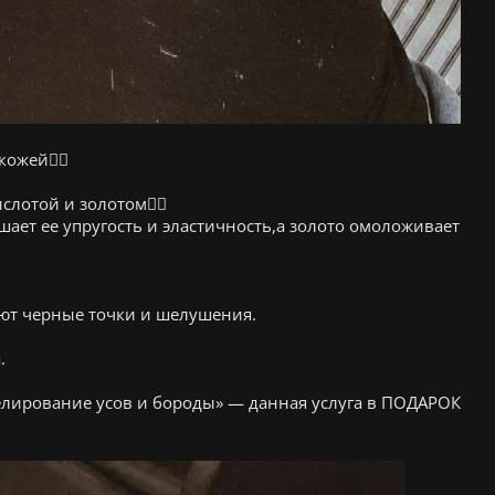
ожей👌🏽
лотой и золотом👌🏽
ает ее упругость и эластичность,а золото омоложивает
яют черные точки и шелушения.
.
елирование усов и бороды» — данная услуга в ПОДАРОК