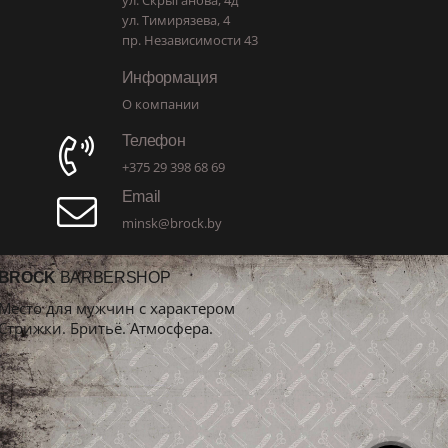
ул. Скрыганова, 4д
ул. Тимирязева, 4
пр. Независимости 43
Информация
О компании
Телефон
+375 29 398 68 69
Email
minsk@brock.by
BROCK
BARBERSHOP
Место для мужчин с характером
Стрижки. Бритьё. Атмосфера.