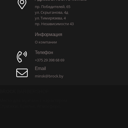
пр. Победителей, 65
ул. Скрыганова, 4д
ул. Тимирязева, 4
пр. Независимости 43
Информация
О компании
Телефон
+375 29 398 68 69
Email
minsk@brock.by
BROCK
BARBERSHOP
Место для мужчин с характером
Стрижки. Бритьё. Атмосфера.