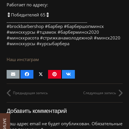
Работает по адресу:
💈Победителей 65💈
________________________________________
#brockbarbershop #барбер #барбершопминск
#минсккурсы #тцзамок #барберминск2020
#минсккрасота #стрижканамолодежной #минск2020
#минсккурсы #курсыбарбера
Наш инстаграм
Предыдущая запись
Следующая запись
Добавить комментарий
Ваш адрес email не будет опубликован.
Обязательные