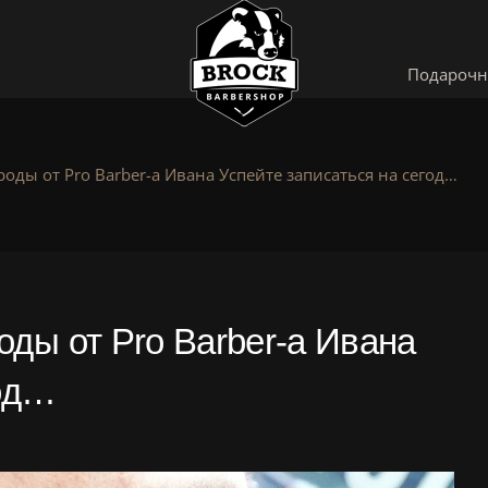
Подарочн
ды от Pro Barber-а Ивана Успейте записаться на сегод…
ды от Pro Barber-а Ивана
год…