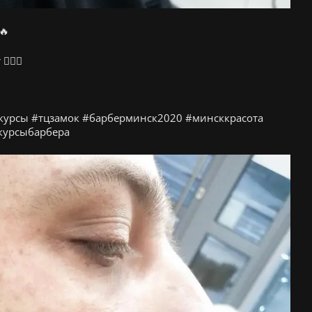
🔥
🏻😉
курсы #тцзамок #барберминск2020 #минсккрасота
курсыбарбера