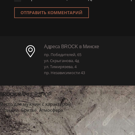
ОТПРАВИТЬ КОММЕНТАРИЙ
Адреса BROCK в Минске
пр. Победителей, 65
ул. Скрыганова, 4д
ул. Тимирязева, 4
пр. Независимости 43
BROCK
BARBERSHOP
Место для мужчин с характером
Стрижки. Бритьё. Атмосфера.