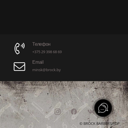
Телефон
+375 29 398 68 69
Email
minsk@brock.by
© BROCK BARBERSHOP