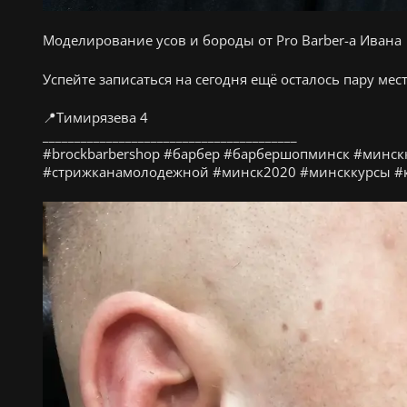
Моделирование усов и бороды от Pro Barber-а Ивана 
Успейте записаться на сегодня ещё осталось пару мест 
📍Тимирязева 4
________________________________________
#brockbarbershop #барбер #барбершопминск #минск
#стрижканамолодежной #минск2020 #минсккурсы #