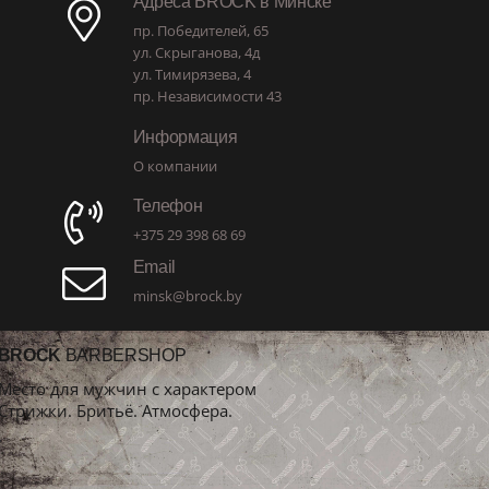
Адреса BROCK в Минске
пр. Победителей, 65
ул. Скрыганова, 4д
ул. Тимирязева, 4
пр. Независимости 43
Информация
О компании
Телефон
+375 29 398 68 69
Email
minsk@brock.by
BROCK
BARBERSHOP
Место для мужчин с характером
Стрижки. Бритьё. Атмосфера.