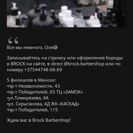
Все мы немного, Оля😅
Записывайтесь на стрижку или оформление бороды
в BROCK на сайте, в direct @brock.barbershop или по
номеру +37544748-68-69
5 филиалов в Минске:
▫️пр-т Независимости, 43
▫️пр-т Победителей, 65 ТЦ «ЗАМОК»
▫️ул.Тимирязева, 4А
▫️ул. Скрыганова, 4Д ЖК «КАСКАД»
▫️пр-т Победителей, 115
Ждем вас в Brock Barbershop!